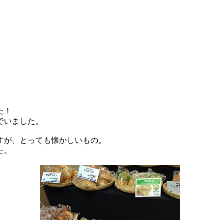
た！
でいました。
すが、とっても懐かしいもの。
た。