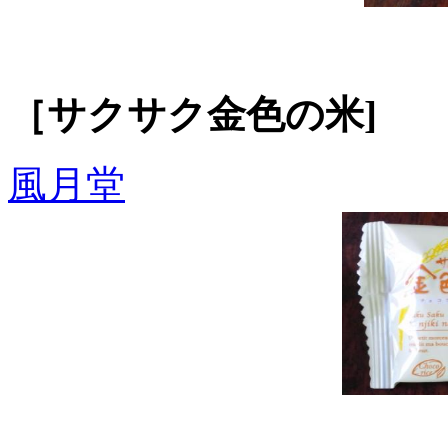
［サクサク金色の米]
風月堂