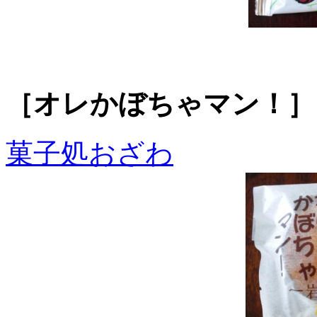
［オレかぼちゃマン！］
菓子処おざわ