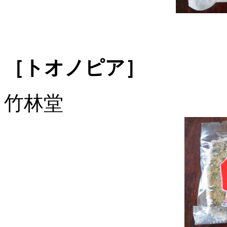
［トオノピア］
竹林堂