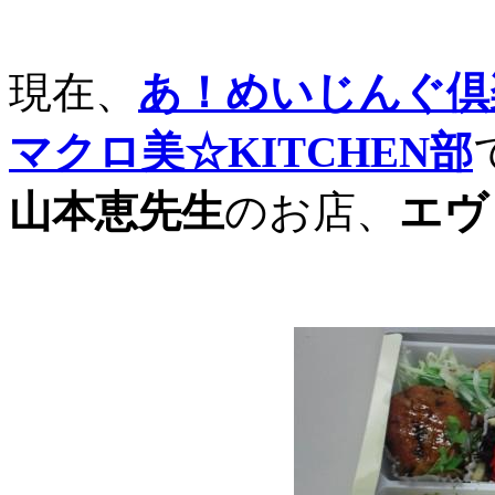
現在、
あ！めいじんぐ倶
マクロ美☆KITCHEN部
山本恵先生
のお店、
エヴ