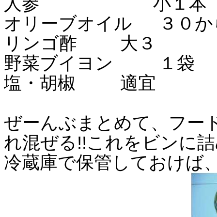
人参
小１本
オリーブオイル
３０か
リンゴ酢
大３
野菜ブイヨン
１袋
塩・胡椒
適宜
ぜーんぶまとめて、フー
れ混ぜる!!これをビンに
冷蔵庫で保管しておけば