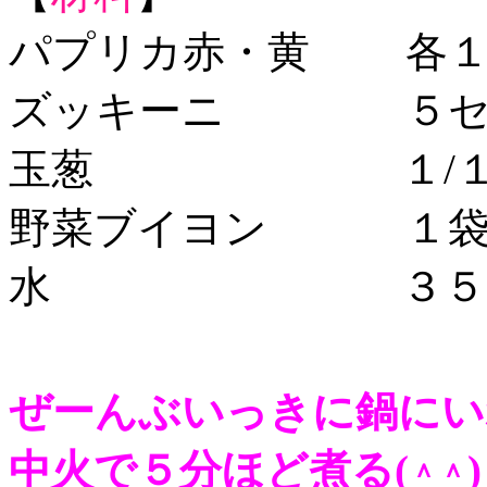
パプリカ赤・黄 各１
ズッキーニ ５セン
玉葱 １/１
野菜ブイヨン １
水 ３５０
ぜーんぶいっきに鍋にい
中火で５分ほど煮る(
)
＾＾