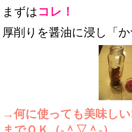
コレ！
まずは
厚削りを醤油に浸し「か
→何に使っても美味しい!
までＯＫ（‐＾▽＾‐）