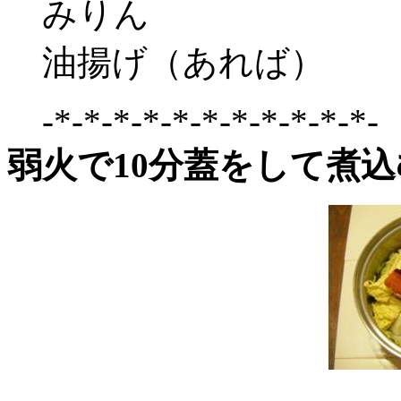
みりん
油揚げ（あれば）
-*-*-*-*-*-*-*-*-*-*-*-
弱火で10分蓋をして煮