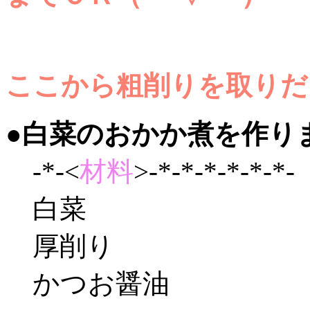
ここから粗削りを取りだ
●白菜のおかか煮を作り
-*-<
材料
>-*-*-*-*-*-*-
白菜
厚削り
かつお醤油