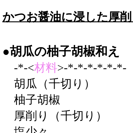
かつお醤油に浸した厚削り
●胡瓜の柚子胡椒和え
-*-<
材料
>-*-*-*-*-*-*-
胡瓜（千切り）
柚子胡椒
厚削り（千切り）
塩少々