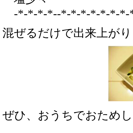
-*-*-*-*--*-*-*-*-*-*-*-
混ぜるだけで出来上がり
ぜひ、おうちでおためし